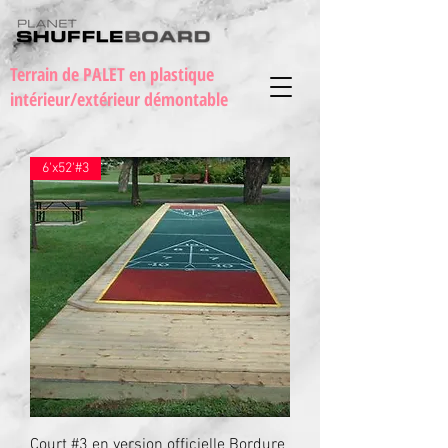
Terrain de PALET en plastique
intérieur/extérieur démontable
6'x52'#3
Court #3 en version officielle Bordure