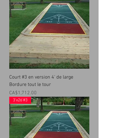
Court #3 en version 4' de large
Bordure tout le tour
Prix
CA$1,712.00
3'x26'#3