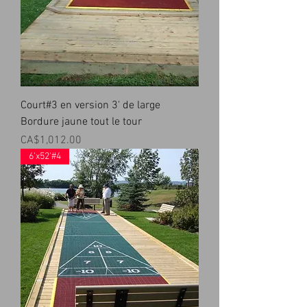
Court#3 en version 3' de large
Bordure jaune tout le tour
Prix
CA$1,012.00
6'x52'#4