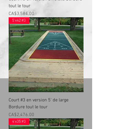
tout le tour
Prix
CA$3,584.00
5'x42'#3
Court #3 en version 5' de large
Bordure tout le tour
Prix
CA$2,476.00
4'x35'#3