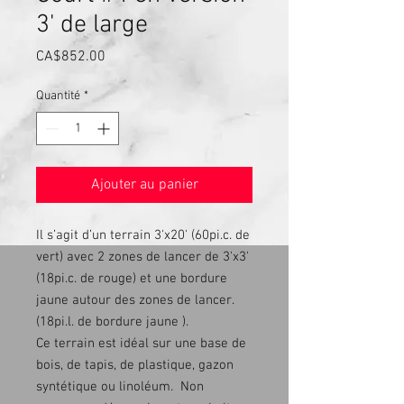
3' de large
Prix
CA$852.00
Quantité
*
Ajouter au panier
Il s’agit d’un terrain 3'x20' (60pi.c. de
vert) avec 2 zones de lancer de 3'x3'
(18pi.c. de rouge) et une bordure
jaune autour des zones de lancer.
(18pi.l. de bordure jaune ).
Ce terrain est idéal sur une base de
bois, de tapis, de plastique, gazon
syntétique ou linoléum. Non