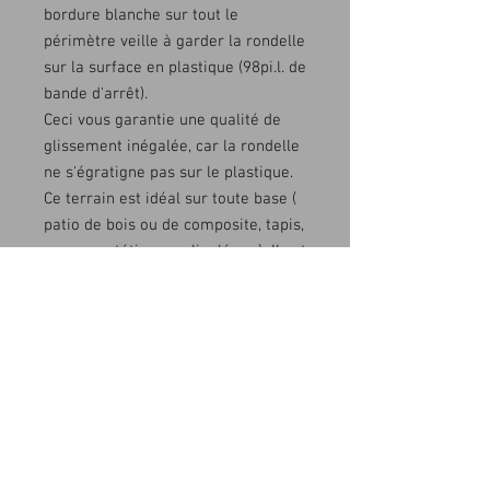
bordure blanche sur tout le
périmètre veille à garder la rondelle
sur la surface en plastique (98pi.l. de
bande d'arrêt).
Ceci vous garantie une qualité de
glissement inégalée, car la rondelle
ne s'égratigne pas sur le plastique.
Ce terrain est idéal sur toute base (
patio de bois ou de composite, tapis,
gazon syntétique ou linoléum ) Il est
essentiel sur ciment, asphalte ou
pavé-uni.
Pour un RABAIS éventuel, revenez à
MENU et choisissez ALERTE pour
recevoir une alerte lorsque ce court
sera en spécial.
LIVRAISON