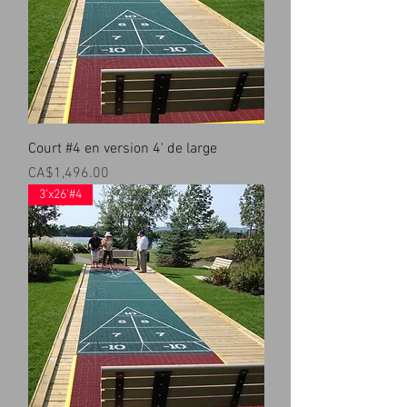
Court #4 en version 4' de large
Prix
CA$1,496.00
3'x26'#4