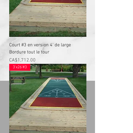
Court #3 en version 4' de large
Bordure tout le tour
Prix
CA$1,712.00
3'x26'#3