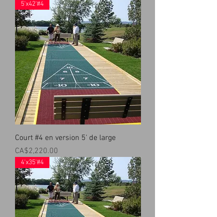
5'x42'#4
Court #4 en version 5' de large
Prix
CA$2,220.00
4'x35'#4