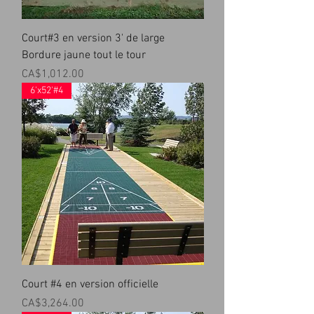
Court#3 en version 3' de large
Bordure jaune tout le tour
Prix
CA$1,012.00
6'x52'#4
Court #4 en version officielle
Prix
CA$3,264.00